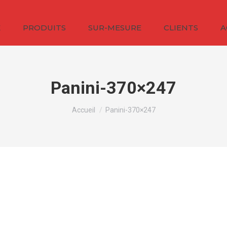
É
PRODUITS
SUR-MESURE
CLIENTS
A
Panini-370×247
Vous êtes ici :
Accueil
Panini-370×247