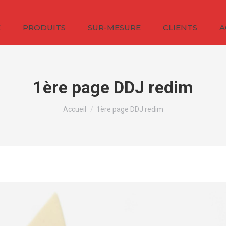
É
PRODUITS
SUR-MESURE
CLIENTS
A
1ère page DDJ redim
Vous êtes ici :
Accueil
1ère page DDJ redim