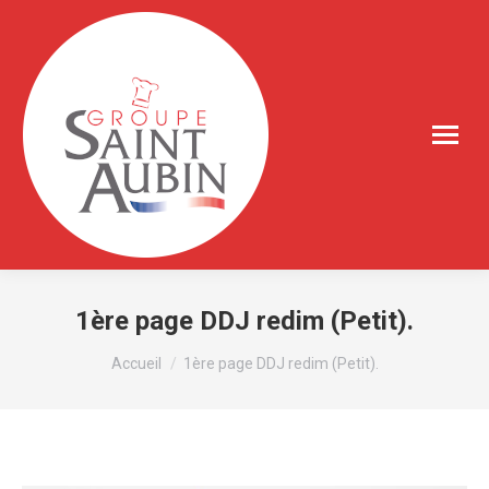
1ère page DDJ redim (Petit).
Vous êtes ici :
Accueil
1ère page DDJ redim (Petit).