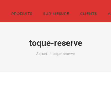
É
PRODUITS
SUR-MESURE
CLIENTS
A
toque-reserve
Vous êtes ici :
Accueil
toque-reserve