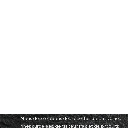
À propos du Groupe Saint Aubin
Nous développons des recettes de pâtisseries
fines surgelées, de traiteur frais et de produits