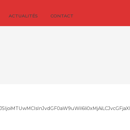
ACTUALITÉS
CONTACT
DAiLCJ5IjoiMTUwMCIsInJvdGF0aW9uWiI6Ii0xMjAiLCJvc