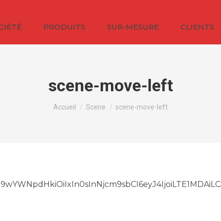
CIÉTÉ
PRODUITS
SUR-MESURE
CLIENTS
scene-move-left
Vous êtes ici :
Accueil
Scene
scene-move-left
MCIsIm9wYWNpdHkiOiIxIn0sInNjcm9sbCI6eyJ4IjoiLTE1M