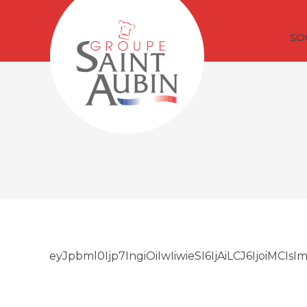
SO
eyJpbml0Ijp7IngiOiIwIiwieSI6IjAiLCJ6Ijoi