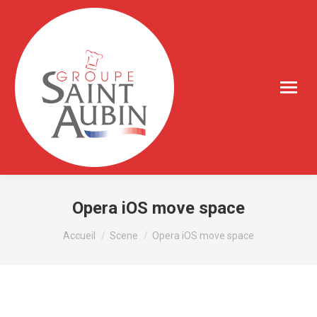
Opera iOS move space
Vous êtes ici :
Accueil
Scene
Opera iOS move space