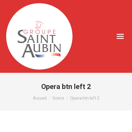
Opera btn left 2
Vous êtes ici :
Accueil
Scene
Opera btn left 2