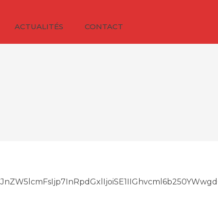
ACTUALITÉS
CONTACT
LCJnZW5lcmFsIjp7InRpdGxlIjoiSE1IIGhvcml6b250YWwg