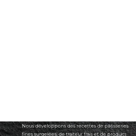
À propos du Groupe Saint Aubin
Nous développons des recettes de pâtisseries
fines surgelées, de traiteur frais et de produits