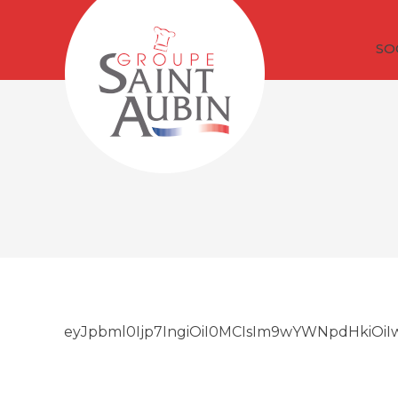
SO
eyJpbml0Ijp7IngiOiI0MCIsIm9wYWNpdHkiOiIw