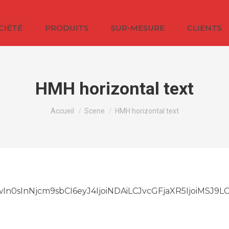
CIÉTÉ
PRODUITS
SUR-MESURE
CLIENTS
HMH horizontal text
Vous êtes ici :
Accueil
Scene
HMH horizontal text
In0sInNjcm9sbCI6eyJ4IjoiNDAiLCJvcGFjaXR5IjoiMSJ9