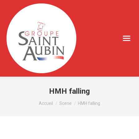
HMH falling
Vous êtes ici :
Accueil
Scene
HMH falling